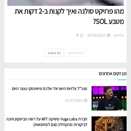
מהו פרויקט סולנה ואיך לקנות ב-2 דקות את
מטבע SOL?
אלטים
20/06/2021
0
דף קודם
דף הבא
מבזקים אחרונים
מנכ”ל צלזיוס הישראלי אלכס מישינסקי נעצר היום
13/07/2023
חברת Yuga Labs משיקה NFT על רשת הביטקוין וזוכה
לביקורות מהקהילה (וגם למחמאות)