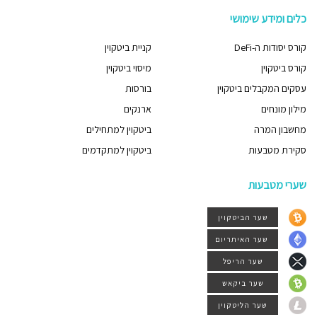
כלים ומידע שימושי
קורס יסודות ה-DeFi
קניית ביטקוין
קורס ביטקוין
מיסוי ביטקוין
עסקים המקבלים ביטקוין
בורסות
מילון מונחים
ארנקים
מחשבון המרה
ביטקוין למתחילים
סקירת מטבעות
ביטקוין למתקדמים
שערי מטבעות
שער הביטקוין
שער האיתריום
שער הריפל
שער ביקאש
שער הליטקוין