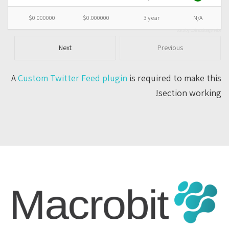
C
$0.000000
$0.000000
3 year
N/A
Data by Coin Exchange Price
Next
Previous
A
Custom Twitter Feed plugin
is required to make this
section working!