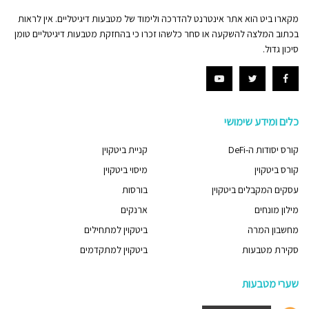
מקארו ביט הוא אתר אינטרנט להדרכה ולימוד של מטבעות דיגיטליים. אין לראות
בכתוב המלצה להשקעה או סחר כלשהו זכרו כי בהחזקת מטבעות דיגיטליים טומן
סיכון גדול.
כלים ומידע שימושי
קורס יסודות ה-DeFi
קניית ביטקוין
קורס ביטקוין
מיסוי ביטקוין
עסקים המקבלים ביטקוין
בורסות
מילון מונחים
ארנקים
מחשבון המרה
ביטקוין למתחילים
סקירת מטבעות
ביטקוין למתקדמים
שערי מטבעות