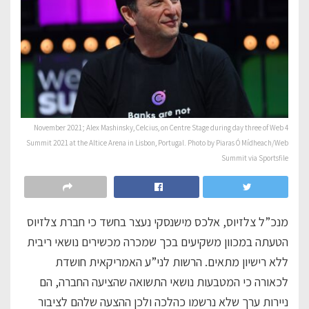
4 November 2021; Alex Mashinsky, Celcius, on Centre Stage during day three of Web
Summit 2021 at the Altice Arena in Lisbon, Portugal. Photo by Piaras Ó Mídheach/Web
Summit via Sportsfile
מנכ”ל צלזיוס, אלכס מישנסקי נעצר בחשד כי חברת צלזיוס
הטעתה במכוון משקיעים בכך שמכרה מכשירים נושאי ריבית
ללא רישיון מתאים. הרשות לני”ע האמריקאית חושדת
לכאורה כי המטבעות נושאי התשואה שהציעה החברה, הם
ניירות ערך שלא נרשמו כהלכה ולכן ההצעה שלהם לציבור