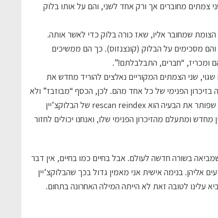
ני צמתים מחוברים אך ורק אחד לשני, והם על אותו בלוק
צומת שמחובר אליו, שאז כורה בלוק כדי לאשר אותה.
 והם מסכימים על הבלוק (קונצנזוס). כך הם ממשיכים
 ומכריז, “חברים, התבלבלתם!”.
גוי, שני הצמתים המקוריים נאלצים להוריד מחדש את
ה בזיכרון הפנימי של כל אחד מהם. לכן, הכסף “מבוזבז” ולא
ניתן להשתמש בו שוב. כאן אני אחלץ לעזרתכם, ומה שפותר את הבעיה הוא rescan reindex של הבלוקצ’יין
ן מחדש ומתעלם מהזיכרון הפנימי שלו, ואנחנו יכולים לחזור
שמביאה בשורה חדשה לעולם. אבל בחיים כמו בחיים, אין דבר
ים אליהן. בנימה אישית אני מאמין גדול בכך שהבלוקצ’יין
א עלינו לטובה זאת לא הייתה המילה האחרונה בתחום.