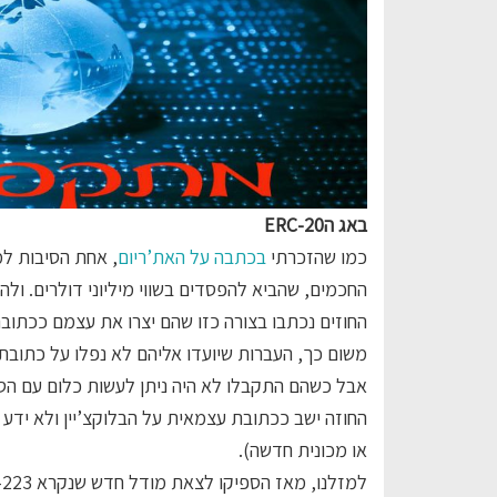
באג הERC-20
כמו שהזכרתי
בכתבה על האת’ריום
החכמים, שהביא להפסדים בשווי מיליוני דולרים. ולה
החוזים נכתבו בצורה כזו שהם יצרו את עצמם ככתובת
משום כך, העברות שיועדו אליהם לא נפלו על כתובת
אבל כשהם התקבלו לא היה ניתן לעשות כלום עם הסכו
החוזה ישב ככתובת עצמאית על הבלוקצ’יין ולא ידע
או מכונית חדשה).