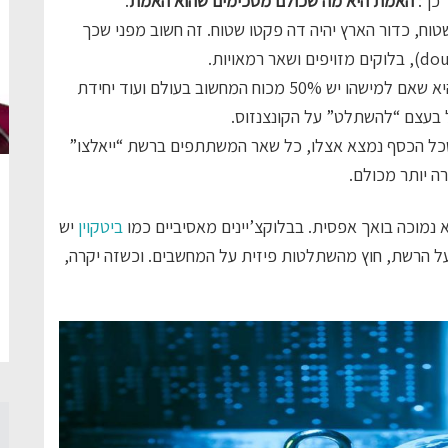
האמת היא מה שכולם מסכימים שהוא האמת
.
וח, כדור הארץ יהיה דה פקטו שטוח. זה חשוב מפני שכך
הסכנה הטמונה בגישת קונצנזוס דצנטרליסטי כזה, היא שאם למישהו יש 50% מכוח המחשוב בעולם ועוד יחידת
 בעצם “להשתלט” על הקונצנזוס.
 שכל הכסף נמצא אצלו, כל שאר המשתתפים ברשת “ייאלצו”
רה יותר מכולם.
 נמוכה בואך אפסית. בבלוקצ’יינים מאסיביים כמו
ביטקוין
יש
ל הרשת, חוץ מהשתלטות פיזית על המחשבים. וכשזה יקרה,