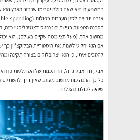
נקמוטו ב2008) מבוסס על עיקרון הקונצנזוס, שאומר כך:
המשמעות היא שאם כולם יסכימו שכדור הארץ הוא שט
אנחנו יודעים לסנן העברות כפולות (double-spending), בלוקים מזויפים ושאר רמאויות.
מחשוב אחת (מעל חצי ממה שקיים בעולם), הוא יכול
אם הוא יחליט לשנות את היסטוריית הבלוקצ’יין כך
להסכים איתו, כי הוא ייצר בלוקים בצורה תקינה ומהי
אבל, וזה אבל גדול, ההיתכנות של השתלטות כזו היא
כל כך הרבה כוח מחשוב מעורב שאין דרך להשתלט ע
שיהיה לכולנו בהצלחה.