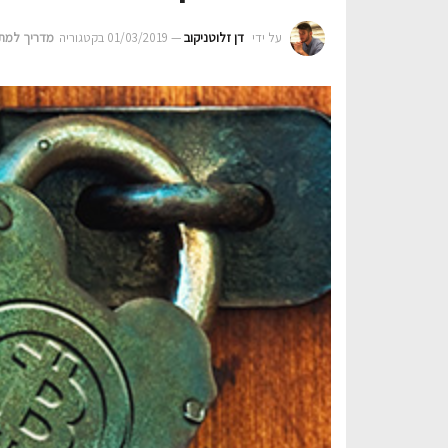
על ידי
דן זלוטניקוב
01/03/2019
בקטגוריה‎
מדריך למת