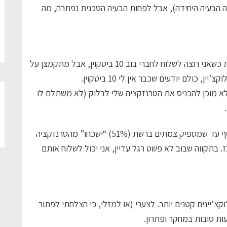
I (מה גם שזו לא הייתה הבעיה היחידה), אבל לפחות הבעיה הטכנית נפתרה, מה
נתחיל בפשוט מבין השניים. טרנזקציות תקועות קורות כשאני רוצה לשלוח לחברי בוב 10 ביטקוין, אבל מתקמצן על
כולם יודעים שכבר אין לי 10 ביטקוין.
לא מוכן להכניס את הטרנזקציה שלי לבלוק (לא משתלם לו
התוצאה של זה היא שגם אני וגם בוב נתקעים בלי כסף עד שמספיק צמתים ברשת (51%) “ישכחו” מהטרנזקציה
1 ביטקוין שאפשר לבזבז. בתקווה שבוב לא פשט רגל עדיין, אני יכול לשלוח אותם
’יינים קטנים יותר. לצערי (או למזלי, כי הצלחתי לפתור
ות טובות במחקר ופתרון.