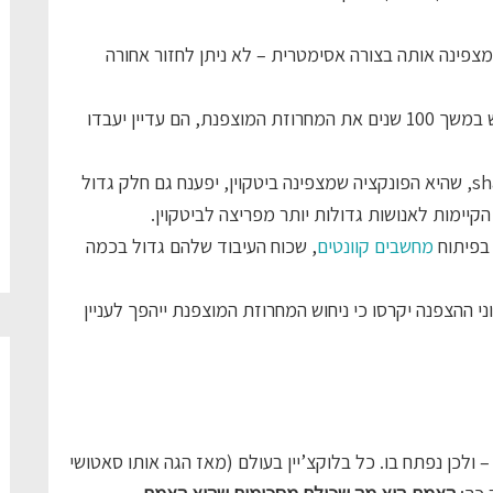
מצפינה אותה בצורה אסימטרית – לא ניתן לחזור אחורה
אם ניתן למחשבים החזקים ביותר בעולם לנסות לנחש במשך 100 שנים את המחרוזת המוצפנת, הם עדיין יעבדו
חשוב להבין, הראשון שימצא דרך לפענח את ה-sha256, שהיא הפונקציה שמצפינה ביטקוין, יפענח גם חלק גדול
קיימות לאנושות גדולות יותר מפריצה לביטקוין.
בפיתוח
מחשבים קוונטים
, שכוח העיבוד שלהם גדול בכמה
 ההצפנה יקרסו כי ניחוש המחרוזת המוצפנת ייהפך לעניין
– ולכן נפתח בו. כל בלוקצ’יין בעולם (מאז הגה אותו סאטושי