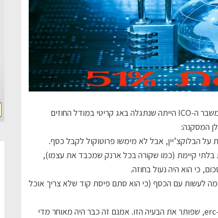
, אחת הסיבות למשבר ה-ICO הייתה שנתגלה באג קריטי במודל החוזים
לן המסקנה:
 על הבלוקצ’יין, אבל לא מימשו פרוטוקול לקבל כסף.
 בלתי קיימת (כמו שקורה בכל ארנק שמכבד את עצמו),
ם, כי הוא היה נעול בחוזה.
 מה לעשות עם הכסף (כי הוא סתם פיסת קוד שלא צריך אוכל
למזלנו, מאז הספיקו לצאת מודל חדש שנקרא erc-223, שפותר את הבעיה הזו. אמנם זה כבר היה מאוחר מדי