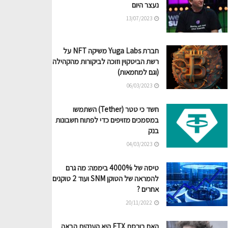
נעצר היום
13/07/2023
חברת Yuga Labs משיקה NFT על
רשת הביטקוין וזוכה לביקורות מהקהילה
(וגם למחמאות)
06/03/2023
חשד כי טטר (Tether) השתמשו
במסמכים מזויפים כדי לפתוח חשבונות
בנק
04/03/2023
טיסה של 4000% ביממה: מה גרם
להמראה של הטוקן SNM ועוד 2 טוקנים
אחרים ?
20/11/2022
האם בורסת FTX היא הענקית הבאה