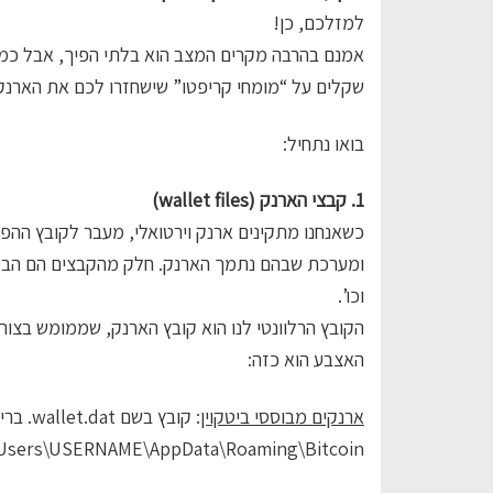
למזלכם, כן!
אמנם בהרבה מקרים המצב הוא בלתי הפיך, אבל כמה
שקלים על “מומחי קריפטו” שישחזרו לכם את הארנק.
בואו נתחיל:
1. קבצי הארנק (wallet files)
ומערכת שבהם נתמך הארנק. חלק מהקבצים הם הבלוקי
וכו’.
הקובץ הרלוונטי לנו הוא קובץ הארנק, שממומש בצורות
האצבע הוא כזה:
ארנקים מבוססי ביטקוין
: קובץ 
\Users\USERNAME\AppData\Roaming\Bitcoin.