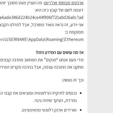
ארנקים מבוססי את’ריום
: פה העניין מעט מסובך יותר
דוגמה לשם של קובץ כזה היא:
e6ade386d224b24ce44f906f721a0d26a0c7ad.
ממוקמת ב:
ers\USERNAME\AppData\Roaming\Ethereum.
אז מה עושים עם המידע הזה?
מדי פעם אנחנו “מנקים” את המחשב מהרבה קבצים ו
מחקנו את התוכנה עצמה, אבל בהרבה מקרים המידע עד
וכך זה נעשה:
נכנסים לתיקייה הרלוונטית ומוציאים את קבצי ה
נפרדת, העיקר שיהיה גיבוי.
מורידים ארנק רלוונטי מהאינטרנט.