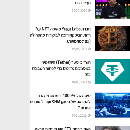
נעצר היום
13/07/2023
חברת Yuga Labs משיקה NFT על
רשת הביטקוין וזוכה לביקורות מהקהילה
(וגם למחמאות)
06/03/2023
חשד כי טטר (Tether) השתמשו
במסמכים מזויפים כדי לפתוח חשבונות
בנק
04/03/2023
טיסה של 4000% ביממה: מה גרם
להמראה של הטוקן SNM ועוד 2 טוקנים
אחרים ?
20/11/2022
האם בורסת FTX היא הענקית הבאה