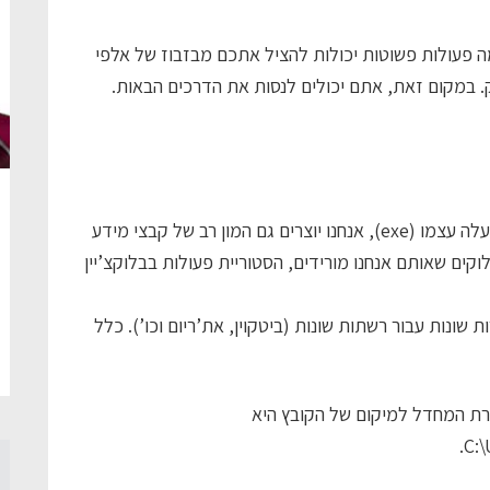
 פעולות פשוטות יכולות להציל אתכם מבזבוז של אלפי
 במקום זאת, אתם יכולים לנסות את הדרכים הבאות.
כשאנחנו מתקינים ארנק וירטואלי, מעבר לקובץ ההפעלה עצמו (exe), אנחנו יוצרים גם המון רב של קבצי מידע
ם שאותם אנחנו מורידים, הסטוריית פעולות בבלוקצ’יין
 שונות עבור רשתות שונות (ביטקוין, את’ריום וכו’). כלל
בשם wallet.dat. ברירת המחדל למיקום של הקובץ היא
C: