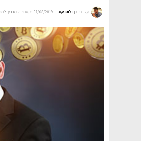
על ידי
דן זלוטניקוב
01/08/2019
בקטגוריה‎
מדריך למת