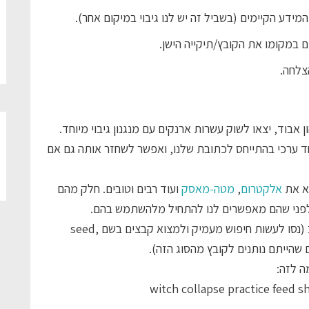
דע הקיימים (בשביל זה יש לנו גיבוי במיקום אחר).
 במקומו את הקובץ/תיקייה הישן.
צלחה.
 אבוד, יצאו לשוק עשרות ארנקים עם מנגנון גיבוי מיוחד.
חד ערכי בהתייחס לכתובת שלנו, ואפשר לשחזר אותה גם אם
וא את
אלקטרום
,
מטה-מאסק
ועוד רבים וטובים. חלק מהם
לפני שהם מאפשרים לנו להתחיל מלהשתמש בהם.
המשמעות של זה היא שסביר שיש לכם קובץ במחשב (נסו לעשות חיפוש מעמיק ולמצוא קבצים בשם seed,
ה לזה:
witch collapse practice feed s