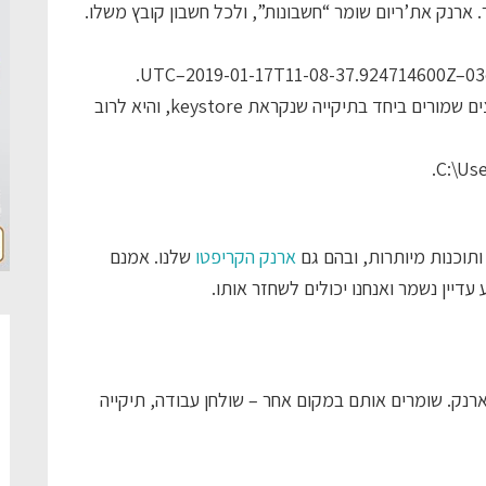
. ארנק את’ריום שומר “חשבונות”, ולכל חשבון קובץ משלו.
UTC–2019-01-17T11-08-37.924714600Z–03
אני יודע, זה נראה מאוד מסורבל, אבל למזלנו הקבצים שמורים ביחד בתיקייה שנקראת keystore, והיא לרוב
C:\Us
תוכנות מיותרות, ובהם גם
ארנק הקריפטו
שלנו. אמנם
יין נשמר ואנחנו יכולים לשחזר אותו.
ארנק. שומרים אותם במקום אחר – שולחן עבודה, תיקייה