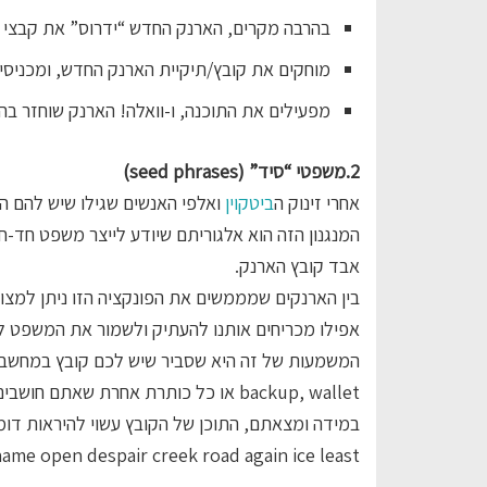
בהרבה מקרים, הארנק החדש “ידרוס” את קבצי המי
מוחקים את קובץ/תיקיית הארנק החדש, ומכניסים
מפעילים את התוכנה, ו-וואלה! הארנק שוחזר בה
2.משפטי “סיד” (seed phrases)
אחרי זינוק ה
ביטקוין
ואלפי האנשים שגילו שיש להם הון
המנגנון הזה הוא אלגוריתם שיודע לייצר משפט חד-
אבד קובץ הארנק.
בין הארנקים שמממשים את הפונקציה הזו ניתן למצ
אפילו מכריחים אותנו להעתיק ולשמור את המשפט 
backup, wallet או כל כותרת אחרת שאתם חושבים שהייתם נותנים לקובץ מהסוג הזה).
במידה ומצאתם, התוכן של הקובץ עשוי להיראות דומ
hame open despair creek road again ice least