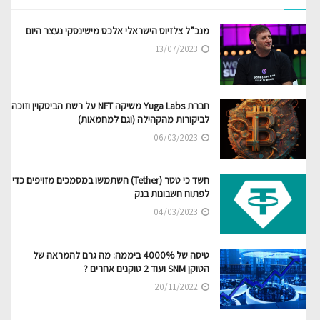
מנכ”ל צלזיוס הישראלי אלכס מישינסקי נעצר היום
13/07/2023
חברת Yuga Labs משיקה NFT על רשת הביטקוין וזוכה
לביקורות מהקהילה (וגם למחמאות)
06/03/2023
חשד כי טטר (Tether) השתמשו במסמכים מזויפים כדי
לפתוח חשבונות בנק
04/03/2023
טיסה של 4000% ביממה: מה גרם להמראה של
הטוקן SNM ועוד 2 טוקנים אחרים ?
20/11/2022