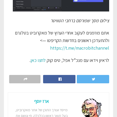
צילום מסך שפורסם ברחבי הטוויטר
אתם מוזמנים לעקוב אחרי הערוץ של מאקרוביט בטלגרם
ולהתעדכן ראשונים בחדשות הקריפטו —>
https://t.me/macrobitchannel
לראיון וידאו עם מנכ”ל אפל, טים קוק
לחצו כאן
.
ארז יוסף
מייסד ועורך התוכן של אתר מאקרוביט,
בעל תואר ראשון בכלכלה. חי ונושם את