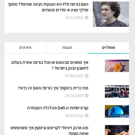
האם בורסת FTX היא הענקית הבאה שתיפול? מסמך
שדלף מציג אי סדרים מהותיים
03/11/2022
פופולרים
תגובות
אחרונים
איך מושכים מבינאנס או מכל בורסה אחרת בעולם
לחשבון הבנק בישראל ?
07/04/2021
מהי כריית ביטקוין? איך כורים? והאם זה כדאי?
03/10/2019
קורס יסודות ה-DeFi והכלכלה המבוזרת
29/05/2021
מהו ארנק דיגיטלי לקריפטו וביטקוין איך משתמשים
ואיפה קונים?