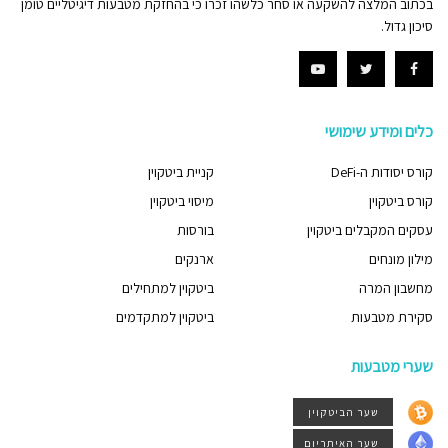
בכתוב המלצה להשקעה או סחר כלשהו זכרו כי בהחזקת מטבעות דיגיטליים טומן
סיכון גדול.
כלים ומידע שימושי
קורס יסודות ה-DeFi
קניית ביטקוין
קורס ביטקוין
מיסוי ביטקוין
עסקים המקבלים ביטקוין
בורסות
מילון מונחים
ארנקים
מחשבון המרה
ביטקוין למתחילים
סקירת מטבעות
ביטקוין למתקדמים
שערי מטבעות
שער הביטקוין
שער האיתריום