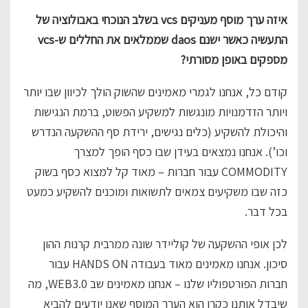
איזה ערך מוסף מעניקים vcs בשלב הנוכחי באבולוציה של
התעשיה כאשר ישנם daos שממלאים את החללים ש-vcs
מספקים באופן מסורתי?
קודם כל, אנחנו לגמרי מאמינים שהשוק הולך לכיוון שבו יותר
ויותר הזדמנויות מונגשות למשקיע הפשוט, ברמת הנגישות
והיכולת להשקיע (כלים נגישים, ירידת סף ההשקעה הנדרש
וכו’). אנחנו נמצאים בעידן שבו כסף הופך למצרך
COMMODITY עבור חברות – מאוד קל למצוא כסף בשוק
כזה שבו משקיעים צמאים לתשואות ומוכנים להשקיע כמעט
בכל דבר.
לכן אופי ההשקעה של קוליידר שונה ממרבית קרנות ההון
סיכון. אנחנו מאמינים מאוד בעבודה HANDS ON עבור
חברות הפורטפוליו שלנו – אנחנו מאמינים שב WEB3.0, מה
שיבדל אותנו כקרן הוא הערך המוסף שאנו יודעים להביא