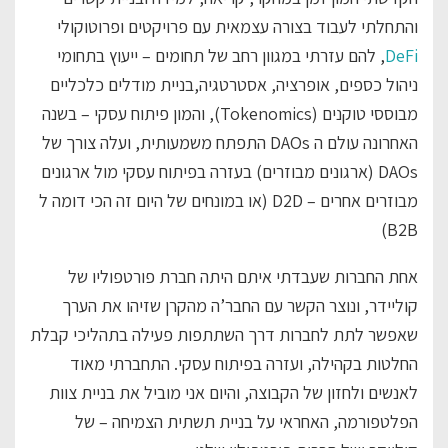
והתחלתי לעבוד בצורה עצמאית עם פרויקטים ופרוטוקולי
DeFi
, להם עזרתי במגוון רחב של תחומים – ייעוץ בתחומי
ניהול כספים, אופרציה, אסטרטגיה,בניית מודלים כלכליים
מבוססי טוקנים (Tokenomics), והמון פיתוח עסקי – בשנה
האחרונה עולם ה DAOs התפתח משמעותית, ועלה צורך של
DAOs (ארגונים מבוזרים) בעזרה בפיתוח עסקי מול ארגונים
מבוזרים אחרים – D2D (או במונחים של היום זה הכי דומה ל
B2B)
אחת החברות שעבדתי איתם היתה חברת פורטפוליו של
קוליידר, ונוצר הקשר עם החבר’ה מהקרן שזיהו את הערך
שאפשר לתת לחברות דרך השתתפות פעילה בתהליכי קבלת
החלטות בקהילה, ועזרה בפיתוח עסקי. התחברתי מאוד
לאנשים ולחזון של הקבוצה, והיום אני מוביל את בניית צוות
הפלטפורמה, האחראי על בניית תשתית הצמיחה – של