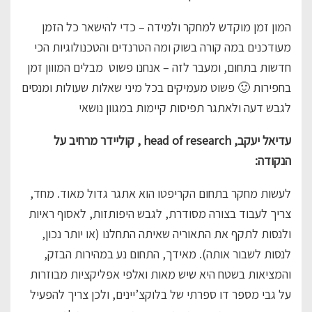
המון זמן מוקדש למחקר ולמידה – כדי להישאר כל הזמן
מעודכנים במה קורה בשוק ומה הטרנדים והטכנולוגיות הכי
חדשות בתחום, ומעבר לזה – אנחנו פשוט מבלים המווון זמן
בחפירות 🙂 פשוט מעמיקים בכל מיני שאלות שעולות ומנסים
לגבש דעה ולאתגר תפיסות קיימות במגוון נושאי
עדיאל יעקב, head of research , קוליידר מרחיב על
הנקודה:
לעשות מחקר בתחום הקריפטו הוא אתגר גדול מאוד. מחד,
צריך לעבוד בצורה מסודרת, לגבש היפותזות, לאסוף ראיות
ולנסות לתקף את התאוריה שאיתה התחלנו (או יותר נכון,
לנסות לשבור אותה). מאידך, התחום נע במהירות הבזק,
והמציאות בשטח היא שיש מאות ואלפי אפליקציות מבוזרות
על גבי מספר דו ספרתי של בלוקצ’יינים, ולכן צריך להפעיל