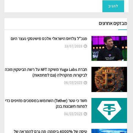
מבזקים אחרונים
מנכ”ל צלזיוס הישראלי אלכס מישינסקי נעצר היום
13/07/2023
חברת Yuga Labs משיקה NFT על רשת הביטקוין וזוכה
לביקורות מהקהילה (וגם למחמאות)
06/03/2023
חשד כי טטר (Tether) השתמשו במסמכים מזויפים כדי
לפתוח חשבונות בנק
04/03/2023
טיסה של 4000% ביממה: מה גרם להמראה של