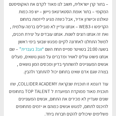
– בתור קרן ישראלית, חשוב לנו מאוד לקדם את האקוסיסטם
המקומי – בתור אומת הסטארטאפ ניישן – יש פה כמות
טאלנט וכישרון אדיר, אבל כשזה מגיע לייזמות בתחום
הקריפטו ו-WEB3 – אנחנו עדיין לא מובילים ברמה עולמית ,
ואת זה אנחנו רוצים לשנות. אנחנו עובדים על יצירת תכנים,
למשל התחלנו לאחרונה לקיים מפגש שבועי בימי ראשון
בשעה 21:00 בטוויטר ספייס תחת השם
“ווב3 בעברית”
– שם
אנחנו פשוט עולים לאוויר ומדברים על מגוון נושאים, מעלים
אנשים המעוניינים להשתתף בדיון ומכסים המון נושאים ,
בצורה שגם אדם שאינו בתחום יכול להתחבר ולהבין.
עוד דוגמא זו תוכנית שנקראת COLLIDER ACADEMY, שזו
תוכנית מאוד ממוקדת המיועדת ל TOP TALENT בתחומים
שונים שעדיין לא מכירים את התחום, אנשים המעוניינים
להיכנס לתחום, לפגוש אנשים כמוהם או יזמים מתחומים
משלימים שיכולים להקים חברות ביחד.