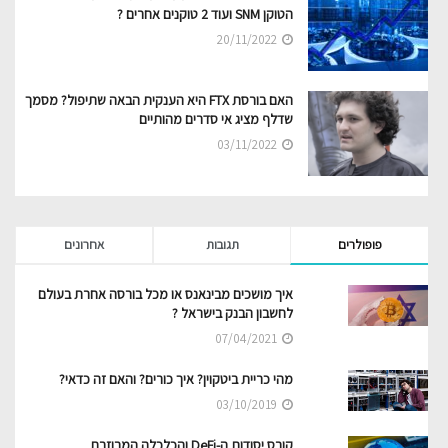
הטוקן SNM ועוד 2 טוקנים אחרים ?
20/11/2022
האם בורסת FTX היא הענקית הבאה שתיפול? מסמך
שדלף מציג אי סדרים מהותיים
03/11/2022
פופולרים
תגובות
אחרונים
איך מושכים מבינאנס או מכל בורסה אחרת בעולם
לחשבון הבנק בישראל ?
07/04/2021
מהי כריית ביטקוין? איך כורים? והאם זה כדאי?
03/10/2019
קורס יסודות ה-DeFi והכלכלה המבוזרת