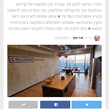
תמיד רציתם להבין איך עובדת קרן השקעות של קריפטו
מבפנים? איך מתקבלות ההחלטות, איך בוחרים במה להשקיע
ובאיזו אסטרטגיה בוחרים? ■ אנחנו שמחים לארח את ליאור
מקרן collider ventures המתמחה בהשקעות בטכנולוגיית
web3 ■ ננסה להבין איך הקרן פעולת ולאן פני השוק מועדות.
על ידי
ארז יוסף
13/01/2022