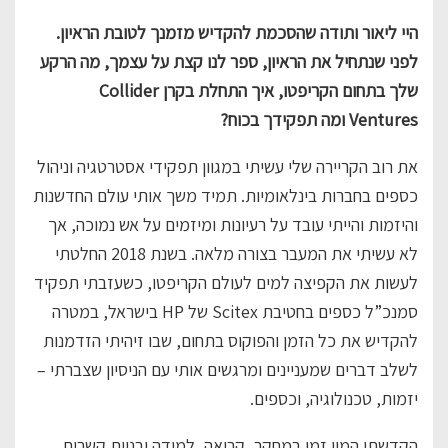
היי ליאור ותודה שהסכמת להקדיש מזמנך לטובת הראיון.
לפני שנתחיל את הראיון, ספר לנו קצת על עצמך, מה הרקע
שלך בתחום הקריפטו, איך התחלת בקרן Collider
Ventures ומה תפקידך בכוח?
את רוב הקריירה שלי עשיתי במגוון תפקידי אסטרטגיה וניהול
כספים בחברות בינלאומיות. תמיד משך אותי עולם החדשנות
והיזמות והייתי עובד על רעיונות ומיזמים על אש נמוכה, אך
לא עשיתי את המעבר בצורה מלאה. בשנת 2018 החלטתי
לעשות את הקפיצה למים לעולם הקריפטו, כשעזבתי תפקיד
סמנכ”ל כספים בחטיבת Scitex של HP בישראל, במטרה
להקדיש את כל הזמן והפוקוס בתחום, שבו זיהיתי הזדמנות
לשלב דברים שמעניינים ומרגשים אותי עם הניסיון שצברתי –
יזמות, טכנולוגיה, וכספים.
הקדשתי המון זמן במחקר, קריאה, למידה ובניית קשרים