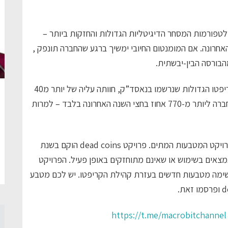
וי האחרונה. אם המומנטום החיובי ימשיך ברגע שהחברה תונפק ,
הבורסה הבין-יבשתית.
חברת Canaan Creative – אחת מחברות כריית הקריפטו הגדולות שנרשמו בנאסד”ק, חוותה עליה של יותר מ40
אחוז במחיר המניה. זה מביא את עליות המניה של החברה ליותר מ-770 אחוז בחצי השנה האחרונה בלבד – למרות
לסיום, אתר האינטרנט bitcoin99 חוזר לאחרונה לפרויקט המטבעות המתים. פרויקט dead coins הוקם בשנת
 נמצאים בשימוש או שאינם מתוחזקים באופן פעיל. הפרויקט
תווספים לרשימה מטבעות חדשים בעזרת קהילת הקריפטו. יש לכם מטבע
https://t.me/macrobitchannel