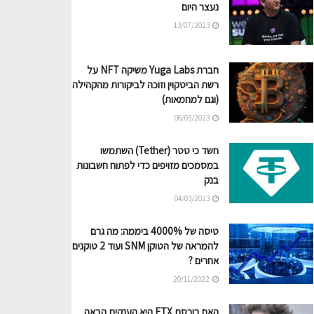
נעצר היום
13/07/2023
חברת Yuga Labs משיקה NFT על
רשת הביטקוין וזוכה לביקורות מהקהילה
(וגם למחמאות)
06/03/2023
חשד כי טטר (Tether) השתמשו
במסמכים מזויפים כדי לפתוח חשבונות
בנק
04/03/2023
טיסה של 4000% ביממה: מה גרם
להמראה של הטוקן SNM ועוד 2 טוקנים
אחרים ?
20/11/2022
האם בורסת FTX היא הענקית הבאה