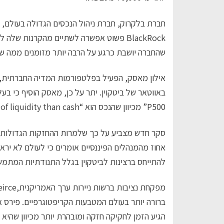
חברת בלקרוק, חברת ניהול הנכסים הגדולה בעולם,
BlackRock פשוט אפשרה לשתיים מהקרנות של
שהחברה יושבת כרגע על הרבה יותר מזומנים ממה שהי
אילון מאסק, הפעיל בפלטפורמות המדיה החברתית, מנכ”ל
P500” מכיוון שהנכס הוא “simply a less dumb form of liquidity than cash.”
אחוז מהמנהלים הפיננסיים אומרים כי לעולם לא יראו
להתייחס ברצינות לביטקוין בגלל התנודתיות המתמ
מפקחת נציבות ברשות ניירות ערך האמריקנית,Hester Peirce המכונה “Crypto Mom” ​​
הגיע הזמן לחקיקה חזקה ומובהרת יותר מכיוון שהי