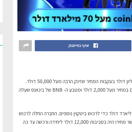
שתף בפייסבוק
לראשונה אי פעם, שווי השוק של ביטקוין עלה על טריליון דולר בעקבות המחיר שזינק הרבה מעל 50,000 דולר.
שוק האלטקוין נהנה גם מרווחים מדהימים עם את’ריום במחיר מעל 2,000 דולר ומטבע ה- BNB של בינאנס שעלה
 הון של 1.05 מיליארד דולר כדי לרכוש ביטקוין נוספים. החברה החלה לרכוש
לראשונה את המטבע הדיגיטלי באוגוסט אשתקד כאשר מחירו היה בסביבות 12,000 דולר ליחידה ורכשה עד כה