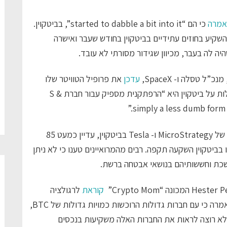
אמרה
כי הם “started to dabble a bit into it”, בביטקוין.
ה להשקיע בחוזים עתידיים בביטקוין בחודש שעבר ואישרה
ה לה בעבר, מכיוון שגידור מסורתי לא עובד.
 טסלה ו- SpaceX,
עדכן
את פרופיל הטוויטר שלו
באווטאר של ביטקוין. יתר על כן, מאסק הוסיף כי בעלות על ביטקוין היא “הרפתקנית מספיק עבור חברת S &
סקר חדש מצביע על כך שלמרות ההחזקות הגדולות של MicroStrategy ו- Tesla בביטקוין, עדיין כמעט 85
 בביטקוין השקעה תקפה. רבים מהמרואיינים טענו כי לא ניתן
שכת וחששותיהם בנושאי אבטחה ברשת.
קוראת
לרגולציה
ברורה יותר בעולם המטבעות הקריפטוגרפיים. פירס אמרה כי עם חברות גדולות הרוכשות כמויות גדולות של BTC,
א לא רוצה לראות את החברות האלה משקיעות בנכסים