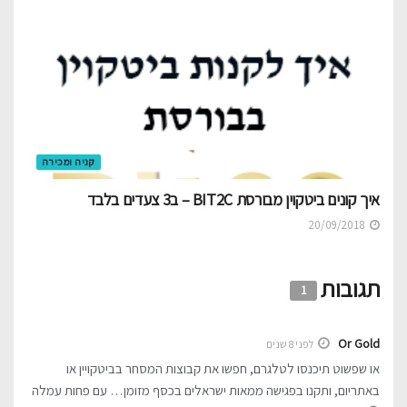
קניה ומכירה
איך קונים ביטקוין מבורסת BIT2C – ב3 צעדים בלבד
20/09/2018
תגובות
1
Or Gold
לפני 8 שנים
או שפשוט תיכנסו לטלגרם, חפשו את קבוצות המסחר בביטקויין או
באתריום, ותקנו בפגישה ממאות ישראלים בכסף מזומן… עם פחות עמלה