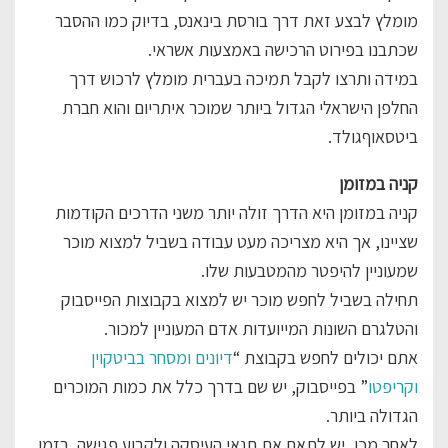
מומלץ לבצע זאת דרך בורסת בינאנס, בדיוק כמו ההסבר
שכתבנו בפירוט הרכישה באמצעות אשראי.
במידה ותרצו לקבל תמיכה בעברית מומלץ לרכוש דרך
החלפן הישראלי הגדול ביותר שמוכר איתריום והוא חברת
ביטסאוףגולד.
קניה במזומן
קניה במזומן היא הדרך זולה יותר משני הדרכים הקודמות
שציינו, אך היא מצריכה מעט עבודה בשביל למצוא מוכר
שמעוניין להיפטר מהמטבעות שלו.
תחילה בשביל לחפש מוכר יש למצוא בקבוצות הפייסבוק
והטלגרם השונות המייועדות אדם המעוניין למכור.
אתם יכולים לחפש בקבוצת “
דיונים ומסחר בביטקוין
וקריפטו
” בפייסבוק, יש שם בדרך כלל את כמות המוכרים
הגדולה ביותר.
לאחר מכן, יש לתאם את תנאי העיסקה ולקבוע פגישה. בזמן