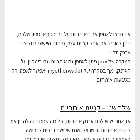
אם תרצו לאחסן את האיתריום על גבי הסמארטפון שלכם,
ניתן להוריד את אפליקציית jaxx מחנות היישומים וליצור
ארנק חדש.
במקרה של jaxx ניתן לאחסן גם איתריום וגם ביטקוין על
הארנק, אך במקרה של myetherwallet אפשר לאפסן רק
מטבעות איתריום.
שלב שני – קניית איתריום
אז אחרי שיש לכם ארנק איתריום, כל מה שנותר זה להבין איך
לקנות איתריום. בישראל ישנם שלושה דרכים לרכישה –
באמצעות כרטיס אשראי, בהעברה בנקאית או במזומן.