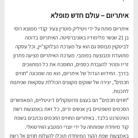
איתריום – עולם חדש מופלא
איתריום פותח על ידי ויטיליק פוטרין צעיר קנדי ממוצא רוסי
בן 21 שנשר מלימודיו באוניברסיטה. האיתריום בדומה
לביטקוין מבוסס גם הוא על מערכת הבלוקצ’יין, וכל עסקה
מתועדת ומבוצעת בפומבי. מערכת האיתריום מציעה פתרון
זריז ומהיר להעברת כספים, החוסכת את כל המתווכים
בדרך. החידוש הגדול של איתריום, הוא מה שמכונה “חוזים
חכמים”, יצירה של שווקים מקוונים הכוללת עסקאות שניתנות
לתכנות.
“חוזים חכמים” הם בעצם פרוטוקולים דיגיטליים, המאפשרים
הסכמים משפטיים בין אנשים זרים, כל זאת באמצעות רשת
האינטרנט בלבד. באיתריום החוזים החכמים נכתבים בשפת
קוד מיוחדת שפותחה על ידי יוצרי המטבע הווירטואלי.
באמצעות שפת הקוד המיוחדת תוכלו להעלות חוזים אל רשת