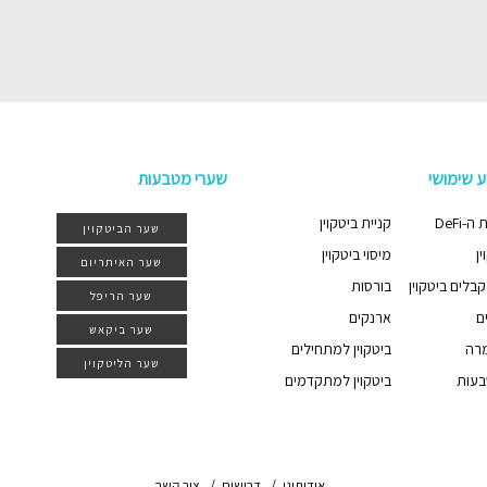
ע שימושי
שערי מטבעות
-DeFi
קניית ביטקוין
שער הביטקוין
ן
מיסוי ביטקוין
שער האיתריום
בלים ביטקוין
בורסות
שער הריפל
ם
ארנקים
שער ביקאש
מרה
ביטקוין למתחילים
שער הליטקוין
בעות
ביטקוין למתקדמים
אודותינו
דרושים
צור קשר