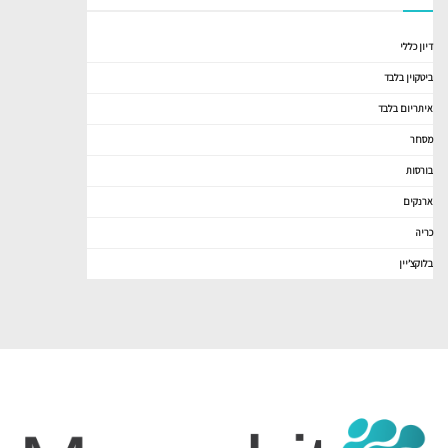
דיון כללי
ביטקוין בלבד
איתריום בלבד
מסחר
בורסות
ארנקים
כריה
בלוקצ’יין