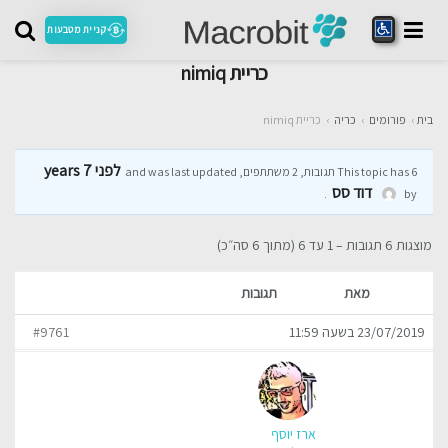
קניית מטבעות
כריית nimiq
בית
›
פורומים
›
כריה
›
כריית nimiq
לפני 7 years
This topic has 6 תגובות, 2 משתתפים, and was last updated
דוד סס
.
by
מוצגות 6 תגובות – 1 עד 6 (מתוך 6 סה״כ)
מאת
תגובות
23/07/2019 בשעה 11:59
#9761
ארז יוסף