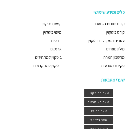
כלים ומידע שימושי
קורס יסודות ה-DeFi
קניית ביטקוין
קורס ביטקוין
מיסוי ביטקוין
עסקים המקבלים ביטקוין
בורסות
מילון מונחים
ארנקים
מחשבון המרה
ביטקוין למתחילים
סקירת מטבעות
ביטקוין למתקדמים
שערי מטבעות
שער הביטקוין
שער האיתריום
שער הריפל
שער ביקאש
שער הליטקוין