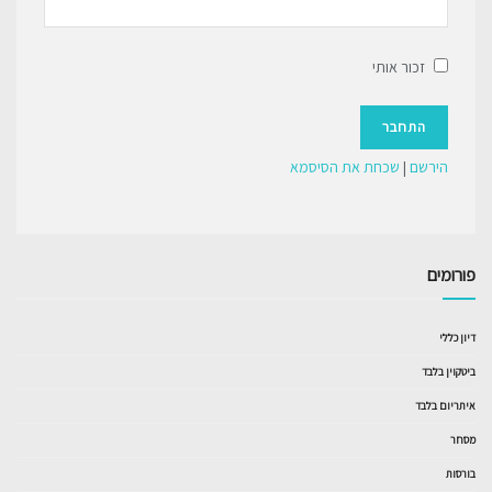
זכור אותי
הירשם
|
שכחת את הסיסמא
פורומים
דיון כללי
ביטקוין בלבד
איתריום בלבד
מסחר
בורסות