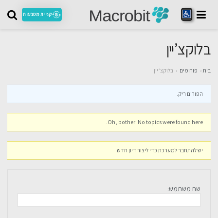
קניית מטבעות
בלוקצ’יין
בית
›
פורומים
›
בלוקצ’יין
הפורום ריק.
Oh, bother! No topics were found here.
יש להתחבר למערכת כדי ליצור דיון חדש.
שם משתמש: