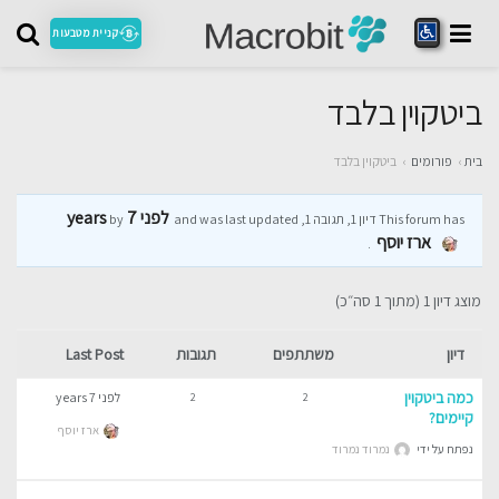
קניית מטבעות
ביטקוין בלבד
בית
›
פורומים
›
ביטקוין בלבד
לפני 7 years
This forum has דיון 1, תגובה 1, and was last updated
by
ארז יוסף
.
מוצג דיון 1 (מתוך 1 סה״כ)
דיון
משתתפים
תגובות
Last Post
כמה ביטקוין
לפני 7 years
2
2
קיימים?
ארז יוסף
נפתח על ידי
נמרוד נמרוד