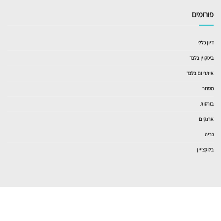
פורומים
דיון כללי
ביטקוין בלבד
איתריום בלבד
מסחר
בורסות
ארנקים
כריה
בלוקצ’יין