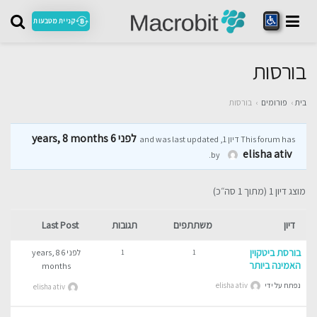
קניית מטבעות
בורסות
בית
›
פורומים
›
בורסות
לפני 6 years, 8 months
This forum has דיון 1, and was last updated
elisha ativ
.
by
מוצג דיון 1 (מתוך 1 סה״כ)
דיון
משתתפים
תגובות
Last Post
בורסת ביטקוין
לפני 6 years, 8
1
1
האמינה ביותר
months
נפתח על ידי
elisha ativ
elisha ativ