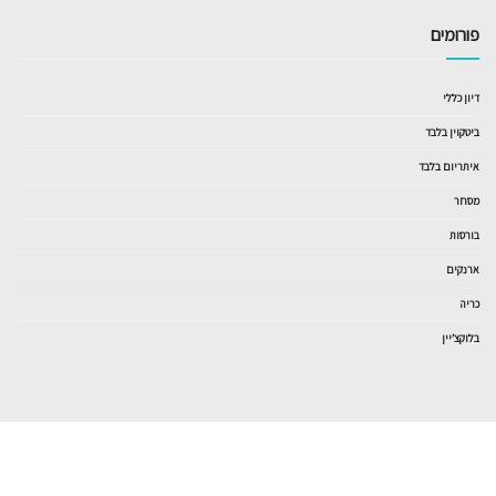
פורומים
דיון כללי
ביטקוין בלבד
איתריום בלבד
מסחר
בורסות
ארנקים
כריה
בלוקצ’יין